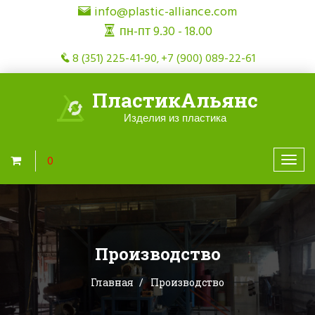
info@plastic-alliance.com
пн-пт 9.30 - 18.00
8 (351) 225-41-90
+7 (900) 089-22-61
,
Пластик
Альянс
Изделия из пластика
0
Производство
Главная
Производство